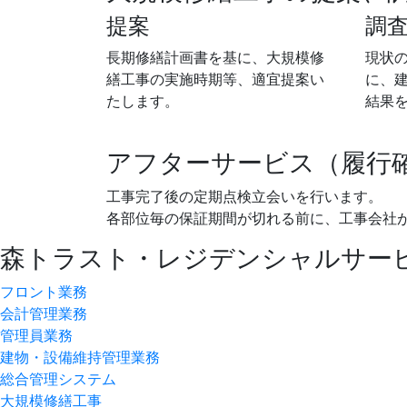
提案
調
長期修繕計画書を基に、大規模修
現状
繕工事の実施時期等、適宜提案い
に、
たします。
結果
アフターサービス（履行
工事完了後の定期点検立会いを行います。
各部位毎の保証期間が切れる前に、工事会社
森トラスト・レジデンシャルサー
フロント業務
会計管理業務
管理員業務
建物・設備維持管理業務
総合管理システム
大規模修繕工事